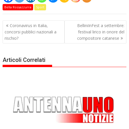
Bella Rossazzurra
Sport
Navigazione
Coronavirus in Italia,
BelliniInFest a settembre:
articoli
concorsi pubblici nazionali a
festival lirico in onore del
rischio?
compositore catanese
Articoli Correlati