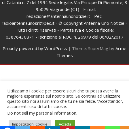
di Catania n. 7 del 1994 Sede legale: Via Principe Di Piemonte, 3
- 95029 Viagrande (CT) - E-mail:
redazione@antennaunonotizie.it - Pec:
radioantennaunosrl@pec.it - © Copyright Antenna Uno Notizie -
Tutti i diritti riservati - Partita Iva e Codice fiscale:
03876430871 - Iscrizione al ROC: n. 26979 del 06/02/2017
Proudly powered by WordPress
|
Theme: SuperMag by
Acme
Themes
Utilizziamo i cookie per essere sicuri che tu possa avere la
migliore esperienza sul nostro sito. Se continui ad utilizzare
questo sito noi assumiamo che tu ne sia felice. “Accettando”,
acconsentil'uso di tutti i cookie.
Do not sell my personal information
.
Impostazioni Cookie
Accetta