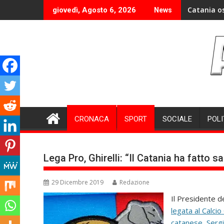
Skip
Catania o
giovedì, Agosto 6, 2026
News
to
content
CRONACA
SPORT
SOCIALE
POLI
Lega Pro, Ghirelli: “Il Catania ha fatto s
29 Dicembre 2019
Redazione
Il Presidente de
legata al Calcio
catanese, Sergi