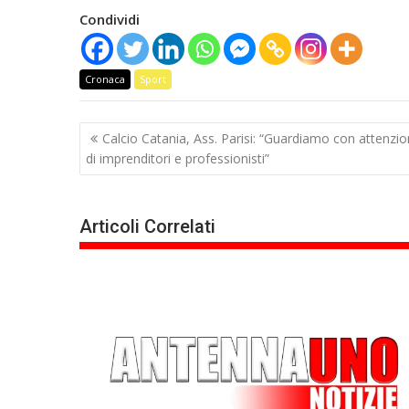
Condividi
Cronaca
Sport
Navigazione
Calcio Catania, Ass. Parisi: “Guardiamo con attenzi
articoli
di imprenditori e professionisti”
Articoli Correlati