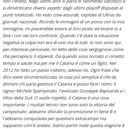
non c’erano. Negli ultimi anni si parla di fallimento calcistico e
si dimenticano diversi aspetti: dagli ultimi playoff disputati ai
punti totalizzati. Ho visto cose assurde, ospitate di Ultras da
giornali nazionali. Ricordo le immagini di un porco con la mia
immagine, mi piacerebbe essere al loro posto ed essere io a
fare i cori nei loro confronti. Quando c’è stata la situazione
negativa la colpa non era di uno ma di tutti. Io non sono qui
per interesse personale, ho letto delle cose vergognose come
che percepisco 3 stipendi. Da quando sono tornato ci rimetto
tempo e salute ma per me il Catania è come un figlio. Nel
2012 ho fatto un passo indietro, adesso no. Ogni frase che
dico viene strumentalizzata, la cosa più semplice è che da
domani chi parla gestisce il Catania e posso fare i nomi: il
signor Michele Spampinato, l’avvocato Giuseppe Rapisarda e i
tifosi della Sud. Ci vuole rispetto, il Catania è una cosa
importante. I risultati tecnici non sono solo la vittoria del
campionato: abbiamo sfiorato la promozione in Serie B e
l’abbiamo conquistata per questioni extracampo ma
sappiamo com’è andata. Siamo partiti male questa stagione è