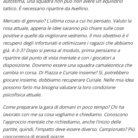
autostima, una squadra non può non avere un equilibrio
tattico. È necessario ripartire da Avellino.
Mercato di gennaio? L’ultima cosa a cui ho pensato. Valuto la
rosa attuale, appena le idee saranno più chiare sulle cose
positive e quelle da migliorare vedremo. Il mio obiettivo è il
recupero degli infortunati e ottimizzare i ragazzi che abbiamo
già. 4-3-3? Dopo si pensa al modulo, prima pensiamo a
ripartire dal punto di vista mentale e con i giocatori a
disposizione. Dovremo essere una squadra camaleontica che
cambia in corsa. Di Piazza e Curiale insieme? Sì, potrebbero
giocare insieme, dobbiamo recuperare Curiale. Nelle mia idea
possono farlo ma bisogna valutare la loro condizione
psicofisica attuale.
Come preparare la gara di domani in poco tempo? Chi ha
lavorato con me sa cosa vogliamo e chiediamo. Conoscono
l’approccio mentale che richiediamo, anche l’inizio delle
partite, quindi, l’impatto deve essere diverso. Campionato? Più
concorrenza di grandi piazze.