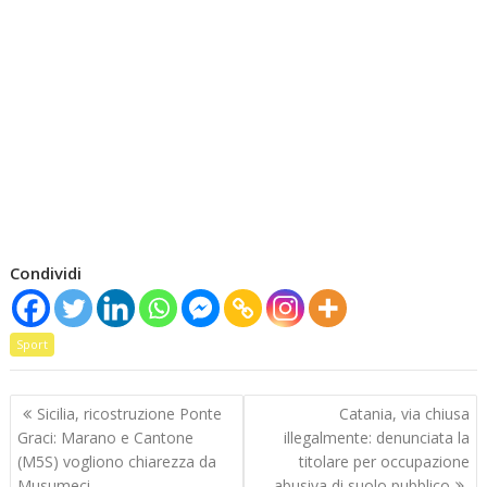
Condividi
Sport
Navigazione
Sicilia, ricostruzione Ponte
Catania, via chiusa
articoli
Graci: Marano e Cantone
illegalmente: denunciata la
(M5S) vogliono chiarezza da
titolare per occupazione
Musumeci
abusiva di suolo pubblico