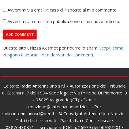
Avvertimi via email in caso di risposte al mio commento.
Avvertimi via email alla pubblicazione di un nuovo articolo.
Questo sito utilizza Akismet per ridurre lo spam.
Scopri come
vengono elaborati i dati derivati dai commenti
.
Editore: Radio Antenna uno s.r.l. - Autorizzazione del Tribunale
di Catania n. 7 del 1994 Sede legale: Via Principe Di Piemonte, 3
- 95029 Viagrande (CT) - E-mail:
redazione@antennaunonotizie.it - Pec:
radioantennaunosrl@pec.it - © Copyright Antenna Uno Notizie -
Tutti i diritti riservati - Partita Iva e Codice fiscale:
03876430871 - Iscrizione al ROC: n. 26979 del 06/02/2017