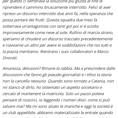
per questo ci sembrava la soluzione più giusta al fine di
riprendere il cammino bruscamente interrotto. Felici di aver
ripreso un discorso interrotto due anni fa, nella speranza che
possa portare dei frutti. Questa squadra due mesi fa
sotterrava un’antagonista con tanti gol poi si è sciolta
improvvisamente come neve al sole. Rullino di marcia strano,
speriamo di chiudere un discorso tracciato precedentemente
e riavviarne un altro per avere le soddisfazioni che noi tutti e
la piazza meritiamo. Rientrano i suoi collaboratori e Marco
Onorati.
Amarezza, delusioni? Rimane la rabbia. Ma a prescindere dalle
discussioni che fanno gli pseudo-giornalisti e i tifosi la storia
non la cancella nessuno. Quando sono tornato a Catania, non
mi stanco di dirlo, ho sistemato un aspetto societario e
cercato di mantenere la matricola. Solo un pazzo poteva
pensare di riuscirci, io leggendo i numeri dissi: come si può
salvare mai? Ma mi sono alzato le maniche e oggi la società è
un club appetibile, abbiamo materializzato le entrate quando