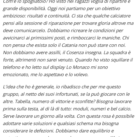
Com’è lo spogliatoio? Ho visto nei ragazzi voglia di ripartire e
grande disponibilità. Oggi noi partiamo per un obiettivo
ambizioso: risultati e continuità. Ci sta che qualche calciatore
pensi alla sessione di riparazione per trovare gloria altrove ma
deve comunicarcelo. Dobbiamo ricreare le condizioni per
avvicinarci ai primissimi posti, e rimboccarci le maniche. Chi
non pensa che esista solo il Catania non può stare con noi.
Non dobbiamo avere assilli, il Cosenza insegna. La squadra è
forte, altrimenti non sarei venuto. Quando ho visto squillare il
telefono e ho letto sul display Lo Monaco mi sono
emozionato, me lo aspettavo e lo volevo.
L’idea che ho è generale, io ribadisco che per me questo
gruppo, al netto dei suoi infortunati, se la può giocare con le
altre. Tabella, numero di vittorie e sconfitte? Bisogna lavorare
prima sulla testa, al di là di tutto: moduli, numeri e bel calcio.
Serve lavorare un giorno alla volta. Con questa rosa è possibile
adottare varie soluzioni e qualsiasi schema ma bisogna
considerare le defezioni. Dobbiamo dare equilibrio e