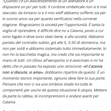
“Quando c’è un avvicendamento di un allenatore è un
dispiacere un po’ per tutti. Il cordone ombelicale non si è mai
staccato: da lontano io e il mio staff abbiamo sofferto sia per
lo scorso anno sia per quanto verificatosi nella corrente
stagione. Ringraziamo la società per l’opportunità. È tanta la
voglia di riprendere, è difficile dire no a Catania, posto a cui
sono legato e dove sono stato bene, e alla società. Abbiamo
parlato del contratto subito, già alle 5, 5:30 di domenica, ma
non per soldi e abbiamo sistemato tutto immediatamente. Io
non ho la bacchetta magica, ma credo che sia importante la
mano di tutti. Un tifoso all’aeroporto si è avvicinato e mi ha
detto che in passato ha esposto uno striscione:
«Il Catania
non si discute, si ama»
, dobbiamo ripartire da questo. È un
momento storico importante, ognuno deve fare la sua parte.
Pensare che non ci sia una simbiosi totale tra tutte le
componenti per uscire da questa situazione è utopia. Mettere
da parte la rabbia, le incomprensioni e andare avanti per
Catania.