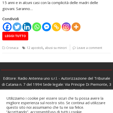
15 anni e in alcuni casi con la complicità delle madri delle
giovani. Saranno…
Condividi
LEGGI TUTTO
,
Cronaca
12 apostoli
abusi su minori
Leave a comment
Editore: Radio Antenna uno s.r.l. - Autorizzazione del Tribunale
di Catania n. 7 del 1994 Sede legale: Via Principe Di Piemonte, 3
- 95029 Viagrande (CT) - E-mail:
redazione@antennaunonotizie.it - Pec:
Utilizziamo i cookie per essere sicuri che tu possa avere la
radioantennaunosrl@pec.it - © Copyright Antenna Uno Notizie -
migliore esperienza sul nostro sito. Se continui ad utilizzare
questo sito noi assumiamo che tu ne sia felice.
Tutti i diritti riservati - Partita Iva e Codice fiscale:
“Accettando”, acconsentil'uso di tutti i cookie.