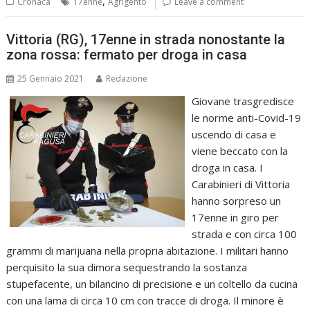
,
Cronaca
17enne
Agrigento
Leave a comment
Vittoria (RG), 17enne in strada nonostante la
zona rossa: fermato per droga in casa
25 Gennaio 2021
Redazione
Giovane trasgredisce
le norme anti-Covid-19
uscendo di casa e
viene beccato con la
droga in casa. I
Carabinieri di Vittoria
hanno sorpreso un
17enne in giro per
strada e con circa 100
grammi di marijuana nella propria abitazione. I militari hanno
perquisito la sua dimora sequestrando la sostanza
stupefacente, un bilancino di precisione e un coltello da cucina
con una lama di circa 10 cm con tracce di droga. Il minore è