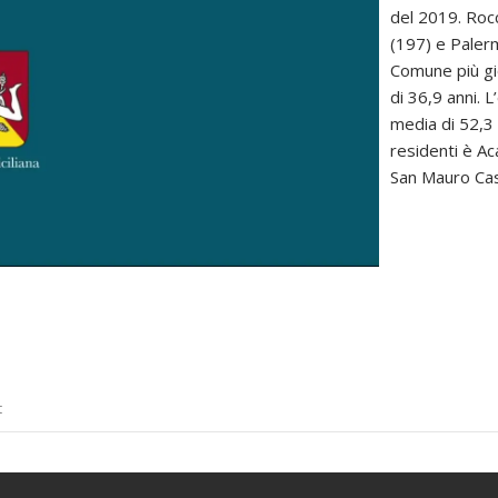
del 2019. Rocc
(197) e Palerm
Comune più g
di 36,9 anni. 
media di 52,3 
residenti è Ac
San Mauro Cas
t