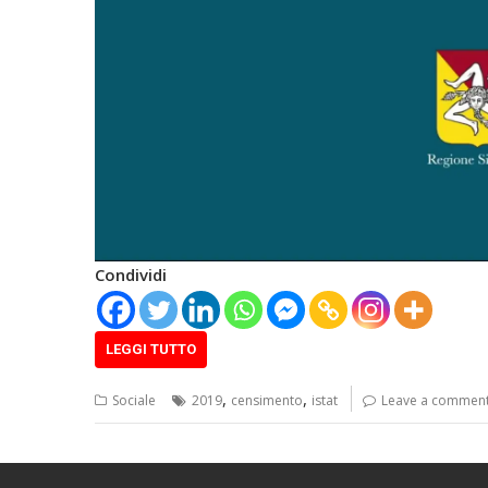
Condividi
LEGGI TUTTO
,
,
Sociale
2019
censimento
istat
Leave a commen