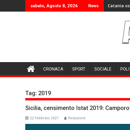
Skip
Catania os
sabato, Agosto 8, 2026
News
to
content
CRONACA
SPORT
SOCIALE
POLI
Tag:
2019
Sicilia, censimento Istat 2019: Campo
22 Febbraio 2021
Redazione