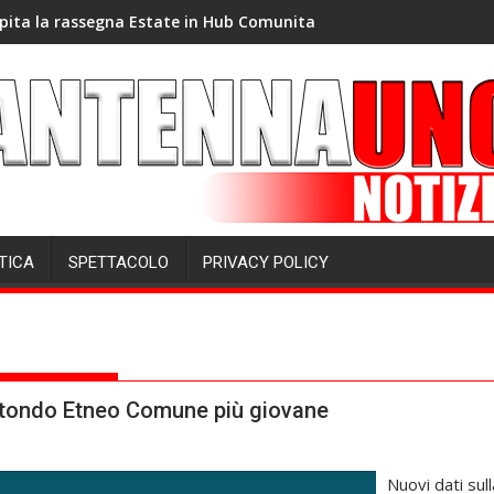
pita la rassegna Estate in Hub Comunita
TICA
SPETTACOLO
PRIVACY POLICY
rotondo Etneo Comune più giovane
Nuovi dati sul