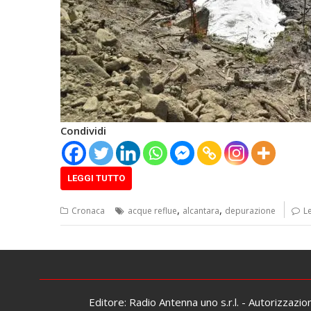
Condividi
LEGGI TUTTO
,
,
Cronaca
acque reflue
alcantara
depurazione
L
Editore: Radio Antenna uno s.r.l. - Autorizzazi