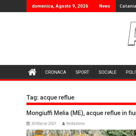
Skip
Catania
domenica, Agosto 9, 2026
News
to
content
CRONACA
SPORT
SOCIALE
POLI
Tag:
acque reflue
Mongiuffi Melia (ME), acque reflue in 
30 Marzo 2021
Redazione