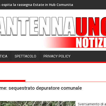
 ospita la rassegna Estate in Hub Comunita
TICA
SPETTACOLO
PRIVACY POLICY
fiume: sequestrato depuratore comunale
Sversamento di a