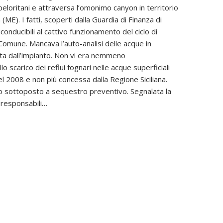
peloritani e attraversa l’omonimo canyon in territorio
 (ME). I fatti, scoperti dalla Guardia di Finanza di
onducibili al cattivo funzionamento del ciclo di
omune. Mancava l’auto-analisi delle acque in
ita dall’impianto. Non vi era nemmeno
llo scarico dei reflui fognari nelle acque superficiali
l 2008 e non più concessa dalla Regione Siciliana.
to sottoposto a sequestro preventivo. Segnalata la
 responsabili…