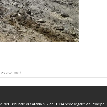
eave a comment
one del Tribunale di Catania n. 7 del 1994 Sede legale: Via Principe