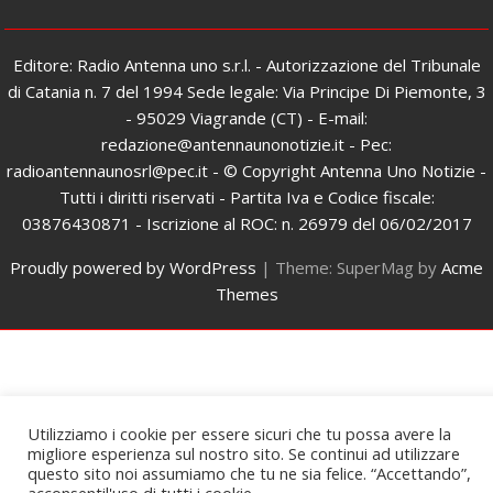
Editore: Radio Antenna uno s.r.l. - Autorizzazione del Tribunale
di Catania n. 7 del 1994 Sede legale: Via Principe Di Piemonte, 3
- 95029 Viagrande (CT) - E-mail:
redazione@antennaunonotizie.it - Pec:
radioantennaunosrl@pec.it - © Copyright Antenna Uno Notizie -
Tutti i diritti riservati - Partita Iva e Codice fiscale:
03876430871 - Iscrizione al ROC: n. 26979 del 06/02/2017
Proudly powered by WordPress
|
Theme: SuperMag by
Acme
Themes
Utilizziamo i cookie per essere sicuri che tu possa avere la
migliore esperienza sul nostro sito. Se continui ad utilizzare
questo sito noi assumiamo che tu ne sia felice. “Accettando”,