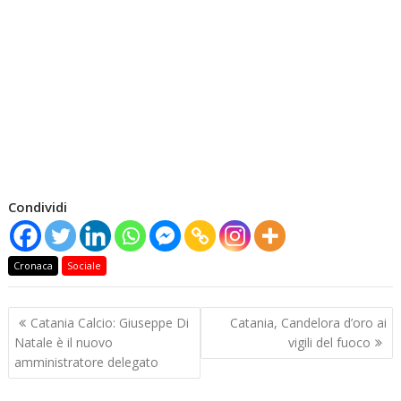
Condividi
Cronaca
Sociale
Navigazione
Catania Calcio: Giuseppe Di
Catania, Candelora d’oro ai
articoli
Natale è il nuovo
vigili del fuoco
amministratore delegato