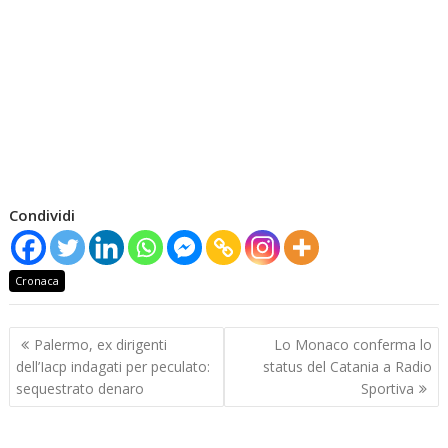
Condividi
Cronaca
Navigazione
Palermo, ex dirigenti
Lo Monaco conferma lo
articoli
dell’Iacp indagati per peculato:
status del Catania a Radio
sequestrato denaro
Sportiva