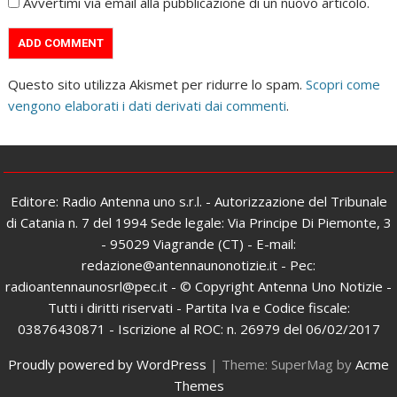
Avvertimi via email alla pubblicazione di un nuovo articolo.
Questo sito utilizza Akismet per ridurre lo spam.
Scopri come
vengono elaborati i dati derivati dai commenti
.
Editore: Radio Antenna uno s.r.l. - Autorizzazione del Tribunale
di Catania n. 7 del 1994 Sede legale: Via Principe Di Piemonte, 3
- 95029 Viagrande (CT) - E-mail:
redazione@antennaunonotizie.it - Pec:
radioantennaunosrl@pec.it - © Copyright Antenna Uno Notizie -
Tutti i diritti riservati - Partita Iva e Codice fiscale:
03876430871 - Iscrizione al ROC: n. 26979 del 06/02/2017
Proudly powered by WordPress
|
Theme: SuperMag by
Acme
Themes