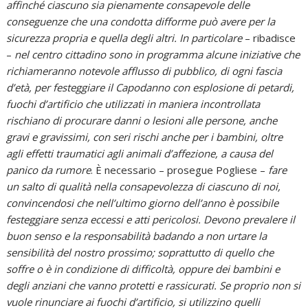
affinché ciascuno sia pienamente consapevole delle
conseguenze che una condotta difforme può avere per la
sicurezza propria e quella degli altri. In particolare
– ribadisce
–
nel centro cittadino sono in programma alcune iniziative che
richiameranno notevole afflusso di pubblico, di ogni fascia
d’età, per festeggiare il Capodanno con esplosione di petardi,
fuochi d’artificio che utilizzati in maniera incontrollata
rischiano di procurare danni o lesioni alle persone, anche
gravi e gravissimi, con seri rischi anche per i bambini, oltre
agli effetti traumatici agli animali d’affezione, a causa del
panico da rumore
. È necessario – prosegue Pogliese –
fare
un salto di qualità nella consapevolezza di ciascuno di noi,
convincendosi che nell’ultimo giorno dell’anno è possibile
festeggiare senza eccessi e atti pericolosi. Devono prevalere il
buon senso e la responsabilità badando a non urtare la
sensibilità del nostro prossimo; soprattutto di quello che
soffre o è in condizione di difficoltà, oppure dei bambini e
degli anziani che vanno protetti e rassicurati. Se proprio non si
vuole rinunciare ai fuochi d’artificio, si utilizzino quelli