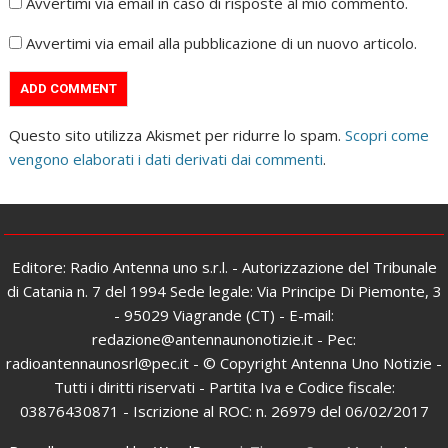
Avvertimi via email in caso di risposte al mio commento.
Avvertimi via email alla pubblicazione di un nuovo articolo.
Questo sito utilizza Akismet per ridurre lo spam.
Scopri come
vengono elaborati i dati derivati dai commenti
.
Editore: Radio Antenna uno s.r.l. - Autorizzazione del Tribunale
di Catania n. 7 del 1994 Sede legale: Via Principe Di Piemonte, 3
- 95029 Viagrande (CT) - E-mail:
redazione@antennaunonotizie.it - Pec:
radioantennaunosrl@pec.it - © Copyright Antenna Uno Notizie -
Tutti i diritti riservati - Partita Iva e Codice fiscale:
03876430871 - Iscrizione al ROC: n. 26979 del 06/02/2017