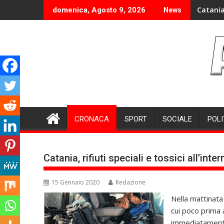
Skip
Catania
domenica, Agosto 9, 2026
News
to
content
CRONACA
SPORT
SOCIALE
POLI
Catania, rifiuti speciali e tossici all’i
15 Gennaio 2020
Redazione
Nella mattinata 
cui poco prima 
immediatamente 