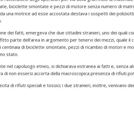
ate, biciclette smontate e pezzi di motore senza numero di matricol
da una motrice ad esse accostata destava i sospetti dei poliziott
.
one dei fatti, emergeva che due cittadini stranieri, uno dei quali co
fitto parte dell’area in argomento per tenervi dei mezzi, quale il 
 centinaia di biciclette smontate, pezzi di ricambio di motori e m
imo stato.
dente nel capoluogo etneo, si dichiarava estranea ai fatti e, senza 
a di non essersi accorta della macroscopica presenza di rifiuti po
cita di rifiuti speciali e tossici; i due stranieri, inoltre, venivano d