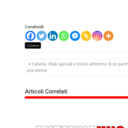
Condividi
Cronaca
Navigazione
Catania, rifiuti speciali e tossici all’interno di un p
articoli
una donna
Articoli Correlati