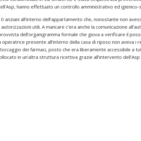
ll’Asp, hanno effettuato un controllo amministrativo ed igienico-s
10 anziani all’interno dell’appartamento che, nonostante non avesse
e autorizzazioni utili. A mancare c’era anche la comunicazione all’au
provvista dell’organigramma formale che giova a verificare il posse
a operatrice presente all’interno della casa di riposo non aveva i r
caggio dei farmaci, posto che era liberamente accessibile a tutti g
cato in un’altra struttura ricettiva grazie all’intervento dell’Asp 