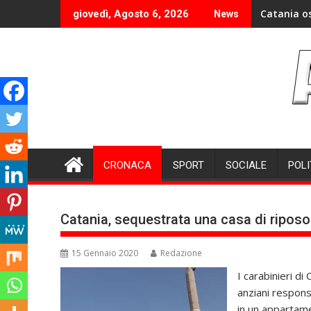
Skip
Catania o
giovedì, Agosto 6, 2026
News
to
content
CRONACA
SPORT
SOCIALE
POLI
Catania, sequestrata una casa di riposo
15 Gennaio 2020
Redazione
I carabinieri di
anziani respons
in un appartame