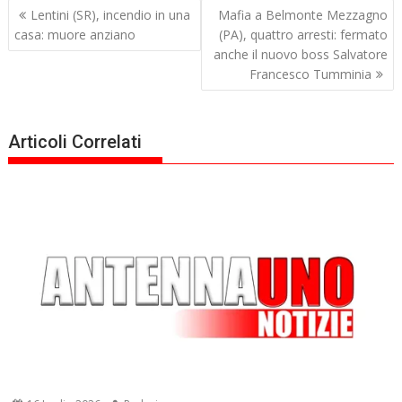
Navigazione
Lentini (SR), incendio in una
Mafia a Belmonte Mezzagno
articoli
casa: muore anziano
(PA), quattro arresti: fermato
anche il nuovo boss Salvatore
Francesco Tumminia
Articoli Correlati