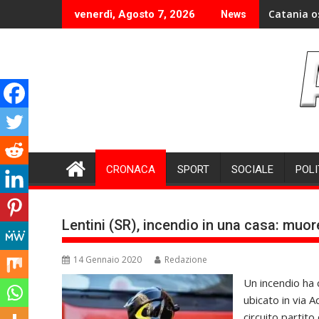
Skip
Catania o
venerdì, Agosto 7, 2026
News
to
content
CRONACA
SPORT
SOCIALE
POLI
Lentini (SR), incendio in una casa: muo
14 Gennaio 2020
Redazione
Un incendio ha 
ubicato in via A
circuito partito