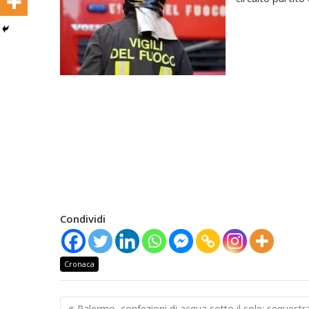
Condividi
Cronaca
Navigazione
Palermo, confezioni di acqua sotto il sole: sequestr