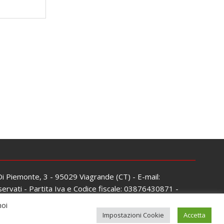
 Di Piemonte, 3 - 95029 Viagrande (CT) - E-mail:
servati - Partita Iva e Codice fiscale: 03876430871 -
noi
Impostazioni Cookie
Accetta
mes