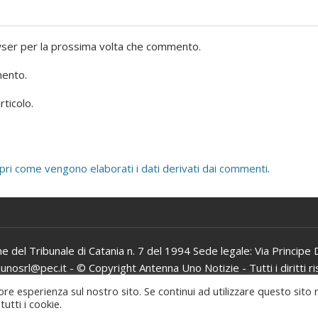
owser per la prossima volta che commento.
mento.
rticolo.
pri come vengono elaborati i dati derivati dai commenti
.
one del Tribunale di Catania n. 7 del 1994 Sede legale: Via Principe
osrl@pec.it - © Copyright Antenna Uno Notizie - Tutti i diritti ri
Iscrizione al ROC: n. 26979 del 06/02/2017
ore esperienza sul nostro sito. Se continui ad utilizzare questo sito 
utti i cookie.
oudly powered by WordPress
|
Theme: SuperMag by
Acme The