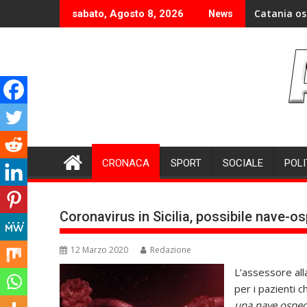
Skip
Catania os
sabato, Agosto 8, 2026
News
to
content
CRONACA
SPORT
SOCIALE
POLI
Coronavirus in Sicilia, possibile nave-os
12 Marzo 2020
Redazione
L’assessore alla
per i pazienti 
una nave ospeda