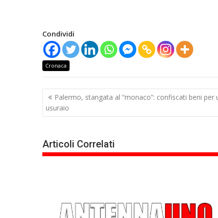
Condividi
Cronaca
Navigazione
Palermo, stangata al “monaco”: confiscati beni per u
articoli
usuraio
Articoli Correlati