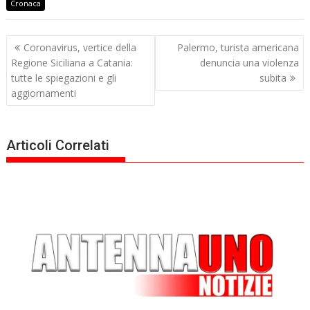
Cronaca
Navigazione
Coronavirus, vertice della
Palermo, turista americana
articoli
Regione Siciliana a Catania:
denuncia una violenza
tutte le spiegazioni e gli
subita
aggiornamenti
Articoli Correlati