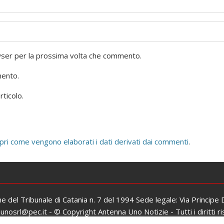
owser per la prossima volta che commento.
mento.
rticolo.
pri come vengono elaborati i dati derivati dai commenti
.
one del Tribunale di Catania n. 7 del 1994 Sede legale: Via Principe
osrl@pec.it - © Copyright Antenna Uno Notizie - Tutti i diritti ri
Iscrizione al ROC: n. 26979 del 06/02/2017