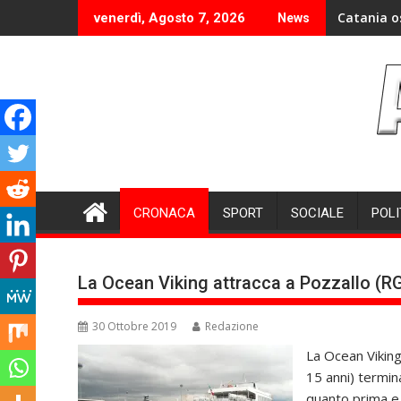
Skip
Catania o
venerdì, Agosto 7, 2026
News
to
content
CRONACA
SPORT
SOCIALE
POLI
La Ocean Viking attracca a Pozzallo (RG
30 Ottobre 2019
Redazione
La Ocean Viking
15 anni) termina
quanto prima e “