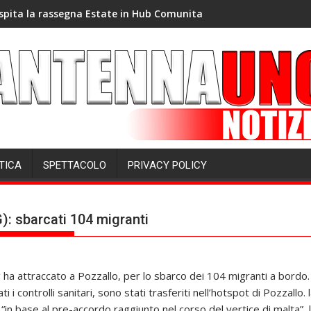
spita la rassegna Estate in Hub Comunita
TICA
SPETTACOLO
PRIVACY POLICY
): sbarcati 104 migranti
 ha attraccato a Pozzallo, per lo sbarco dei 104 migranti a bordo. 
ti i controlli sanitari, sono stati trasferiti nell’hotspot di Pozzallo
in base al pre-accordo raggiunto nel corso del vertice di malta”, l