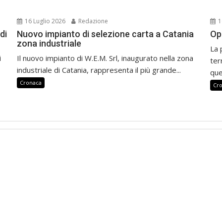
16 Luglio 2026
Redazione
1
di
Nuovo impianto di selezione carta a Catania
Op
zona industriale
La 
i
Il nuovo impianto di W.E.M. Srl, inaugurato nella zona
ter
industriale di Catania, rappresenta il più grande...
que
Cronaca
Cr