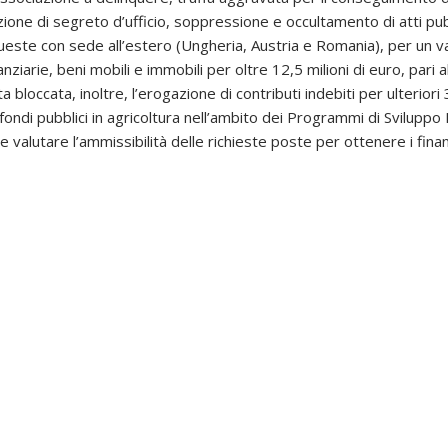
zione di segreto d’ufficio, soppressione e occultamento di atti pub
ueste con sede all’estero (Ungheria, Austria e Romania), per un valo
nanziarie, beni mobili e immobili per oltre 12,5 milioni di euro, par
a bloccata, inoltre, l’erogazione di contributi indebiti per ulteriori 
fondi pubblici in agricoltura nell’ambito dei Programmi di Svilupp
ve valutare l’ammissibilità delle richieste poste per ottenere i fina