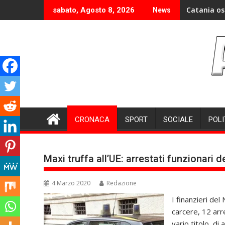
Skip
Catania os
sabato, Agosto 8, 2026
News
to
content
CRONACA
SPORT
SOCIALE
POLI
Maxi truffa all’UE: arrestati funzionari d
4 Marzo 2020
Redazione
I finanzieri del
carcere, 12 arre
vario titolo, di