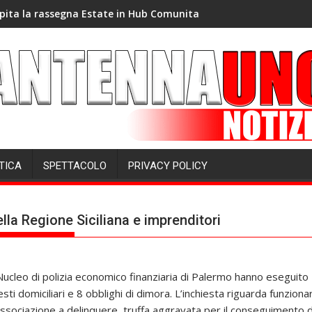
pita la rassegna Estate in Hub Comunita
TICA
SPETTACOLO
PRIVACY POLICY
ella Regione Siciliana e imprenditori
 Nucleo di polizia economico finanziaria di Palermo hanno eseguito 2
sti domiciliari e 8 obblighi di dimora. L’inchiesta riguarda funzionar
 associazione a delinquere, truffa aggravata per il conseguimento d