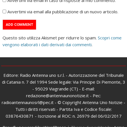
Avvertimi via email in caso di risposte al mio commento.
Avvertimi via email alla pubblicazione di un nuovo articolo.
Questo sito utilizza Akismet per ridurre lo spam.
Scopri come
vengono elaborati i dati derivati dai commenti
.
Editore: Radio Antenna uno s.r.l. - Autorizzazione del Tribunale
di Catania n. 7 del 1994 Sede legale: Via Principe Di Piemonte, 3
- 95029 Viagrande (CT) - E-mail:
redazione@antennaunonotizie.it - Pec:
radioantennaunosrl@pec.it - © Copyright Antenna Uno Notizie -
Tutti i diritti riservati - Partita Iva e Codice fiscale:
03876430871 - Iscrizione al ROC: n. 26979 del 06/02/2017