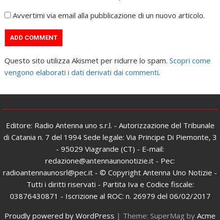
Avvertimi via email alla pubblicazione di un nuovo articolo.
Questo sito utilizza Akismet per ridurre lo spam.
Scopri come
vengono elaborati i dati derivati dai commenti
.
Editore: Radio Antenna uno s.r.l. - Autorizzazione del Tribunale
di Catania n. 7 del 1994 Sede legale: Via Principe Di Piemonte, 3
- 95029 Viagrande (CT) - E-mail:
redazione@antennaunonotizie.it - Pec:
radioantennaunosrl@pec.it - © Copyright Antenna Uno Notizie -
Tutti i diritti riservati - Partita Iva e Codice fiscale:
03876430871 - Iscrizione al ROC: n. 26979 del 06/02/2017
Proudly powered by WordPress
|
Theme: SuperMag by
Acme