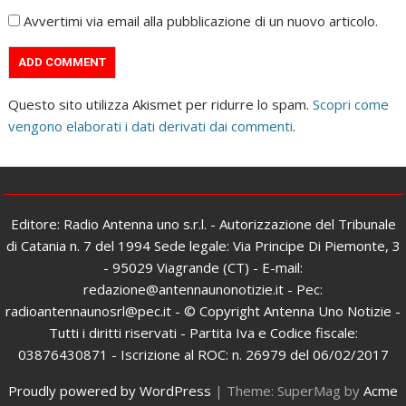
Avvertimi via email alla pubblicazione di un nuovo articolo.
Questo sito utilizza Akismet per ridurre lo spam.
Scopri come
vengono elaborati i dati derivati dai commenti
.
Editore: Radio Antenna uno s.r.l. - Autorizzazione del Tribunale
di Catania n. 7 del 1994 Sede legale: Via Principe Di Piemonte, 3
- 95029 Viagrande (CT) - E-mail:
redazione@antennaunonotizie.it - Pec:
radioantennaunosrl@pec.it - © Copyright Antenna Uno Notizie -
Tutti i diritti riservati - Partita Iva e Codice fiscale:
03876430871 - Iscrizione al ROC: n. 26979 del 06/02/2017
Proudly powered by WordPress
|
Theme: SuperMag by
Acme