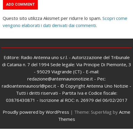
Questo sito utilizza Akismet per ridurre lo spam.
Scopri come
vengono elaborati i dati derivati dai commenti
.
Editore: Radio Antenna uno s.r.l. - Autorizzazione del Tribunale
di Catania n. 7 del 1994 Sede legale: Via Principe Di Piemonte, 3
- 95029 Viagrande (CT) - E-mail:
redazione@antennaunonotizie.it - Pec:
radioantennaunosrl@pec.it - © Copyright Antenna Uno Notizie -
Tutti i diritti riservati - Partita Iva e Codice fiscale:
03876430871 - Iscrizione al ROC: n. 26979 del 06/02/2017
Proudly powered by WordPress
|
Theme: SuperMag by
Acme
Themes