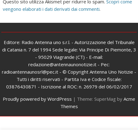
Questo sito utilizza Akismet per ridurre lo spam.
Scopri come
vengono elaborati i dati derivati dai commenti
.
Editore: Radio Antenna uno s.r.l. - Autorizzazione del Tribunale
di Catania n. 7 del 1994 Sede legale: Via Principe Di Piemonte, 3
- 95029 Viagrande (CT) - E-mail:
redazione@antennaunonotizie.it - Pec:
radioantennaunosrl@pec.it - © Copyright Antenna Uno Notizie -
Tutti i diritti riservati - Partita Iva e Codice fiscale:
03876430871 - Iscrizione al ROC: n. 26979 del 06/02/2017
Proudly powered by WordPress
|
Theme: SuperMag by
Acme
Themes