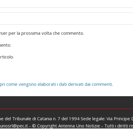
owser per la prossima volta che commento.
mento.
rticolo.
pri come vengono elaborati i dati derivati dai commenti
.
one del Tribunale di Catania n. 7 del 1994 Sede legale: Via Principe
osrl@pec.it - © Copyright Antenna Uno Notizie - Tutti i diritti ri
Iscrizione al ROC: n. 26979 del 06/02/2017