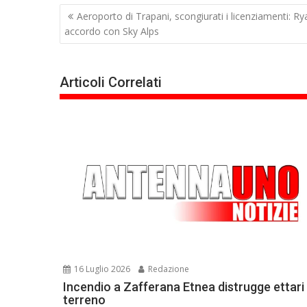
Navigazione
Aeroporto di Trapani, scongiurati i licenziamenti: R
articoli
accordo con Sky Alps
Articoli Correlati
16 Luglio 2026
Redazione
Incendio a Zafferana Etnea distrugge ettari 
terreno