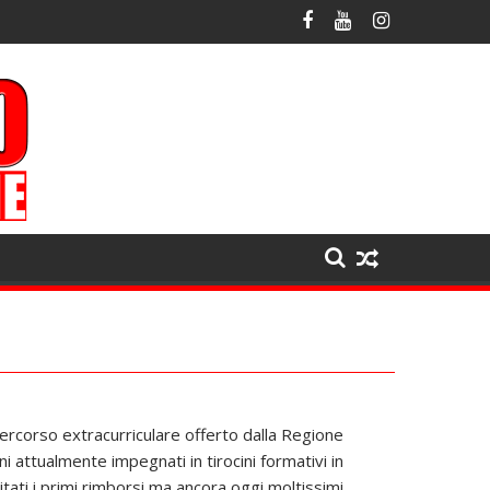
l percorso extracurriculare offerto dalla Regione
ni attualmente impegnati in tirocini formativi in
ati i primi rimborsi ma ancora oggi moltissimi