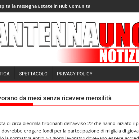
spita la rassegna Estate in Hub Comunita
TICA
SPETTACOLO
PRIVACY POLICY
lavorano da mesi senza ricevere mensilità
a di circa diecimila tirocinanti dell’avviso 22 che hanno iniziato i
le dovrebbe erogare fondi per la partecipazione di migliaia di giova
o la normativa entro 60 giorni lavorativi dovevano essere accredit