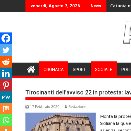
Skip
Catania o
venerdì, Agosto 7, 2026
News
to
content
CRONACA
SPORT
SOCIALE
POLI
Tirocinanti dell’avviso 22 in protesta: 
17 Febbraio 2020
Redazione
Monta la protest
Siciliana la qua
azienda. Second