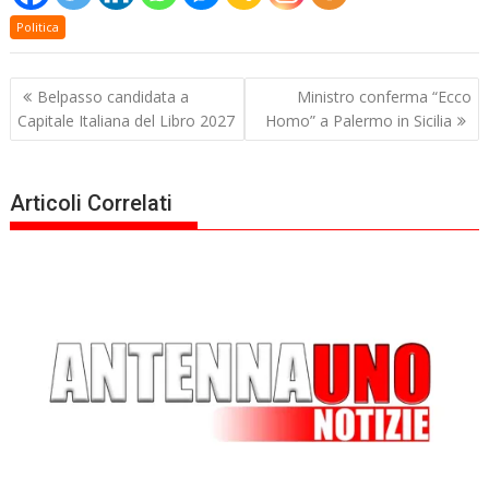
Politica
Navigazione
Belpasso candidata a
Ministro conferma “Ecco
articoli
Capitale Italiana del Libro 2027
Homo” a Palermo in Sicilia
Articoli Correlati