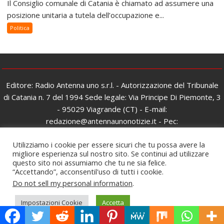
Il Consiglio comunale di Catania è chiamato ad assumere una
posizione unitaria a tutela dell’occupazione e...
Politica
Editore: Radio Antenna uno s.r.l. - Autorizzazione del Tribunale
di Catania n. 7 del 1994 Sede legale: Via Principe Di Piemonte, 3
- 95029 Viagrande (CT) - E-mail:
redazione@antennaunonotizie.it - Pec:
radioantennaunosrl@pec.it - © Copyright Antenna Uno Notizie -
Utilizziamo i cookie per essere sicuri che tu possa avere la
Tutti i diritti riservati - Partita Iva e Codice fiscale:
migliore esperienza sul nostro sito. Se continui ad utilizzare
03876430871 - Iscrizione al ROC: n. 26979 del 06/02/2017
questo sito noi assumiamo che tu ne sia felice.
“Accettando”, acconsentil'uso di tutti i cookie.
Proudly powered by WordPress
|
Theme: SuperMag by
Acme
Do not sell my personal information
.
Themes
Impostazioni Cookie
Accetta