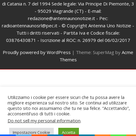
di Catania n. 7 del 1994 Sede legale: Via Principe Di Piemonte, 3
- 95029 Viagrande (CT) - E-mail:
redazione@antennaunonotizie.it - Pec:
radioantennaunosrl@pec.it - © Copyright Antenna Uno Notizie -
Tutti i diritti riservati - Partita Iva e Codice fiscale:
03876430871 - Iscrizione al ROC: n. 26979 del 06/02/2017
Proudly powered by WordPress
|
Theme: SuperMag by
Acme
Themes
Utilizziamo i cookie per essere sicuri che tu possa avere la
migliore esperienza sul nostro sito. Se continui ad utilizzare
questo sito noi assumiamo che tu ne sia felice. “Accettando”,
acconsentil'uso di tutti i cookie.
Do not sell my personal information
.
Impostazioni Cookie
Accetta