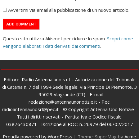
Avvertimi via email alla pubblicazione di un nuovo articolo.
Questo sito utilizza Akismet per ridurre lo spam.
Scopri come
vengono elaborati i dati derivati dai commenti
.
Editore: Radio Antenna uno s.r.l. - Autorizzazione del Tribunale
di Catania n. 7 del 1994 Sede legale: Via Principe Di Piemonte, 3
- 95029 Viagrande (CT) - E-mail:
redazione@antennaunonotizie.it - Pec:
radioantennaunosrl@pec.it - © Copyright Antenna Uno Notizie -
Tutti i diritti riservati - Partita Iva e Codice fiscale:
03876430871 - Iscrizione al ROC: n. 26979 del 06/02/2017
Proudly powered by WordPress
|
Theme: SuperMag by
Acme