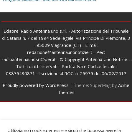
Editore: Radio Antenna uno s.r.l. - Autorizzazione del Tribunale
di Catania n. 7 del 1994 Sede legale: Via Principe Di Piemonte, 3
- 95029 Viagrande (CT) - E-mail:
redazione@antennaunonotizie.it - Pec:
radioantennaunosrl@pec.it - © Copyright Antenna Uno Notizie -
Tutti i diritti riservati - Partita Iva e Codice fiscale:
03876430871 - Iscrizione al ROC: n. 26979 del 06/02/2017
Proudly powered by WordPress
|
Theme: SuperMag by
Acme
Themes
Utilizziamo i cookie per essere sicuri che tu possa avere la