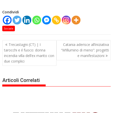
Condividi
Sociale
Navigazione
Trecastagni (CT) | I
Catania aderisce all’iniziativa
articoli
tarocchi e il fuoco: donna
“M’illumino di meno”: progetti
incendia villa dell’ex marito con
e manifestazioni
due complici
Articoli Correlati